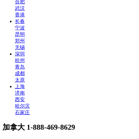
合肥
武汉
香港
长春
宁波
昆明
郑州
无锡
深圳
杭州
青岛
成都
太原
上海
济南
西安
哈尔滨
石家庄
加拿大
1-888-469-8629