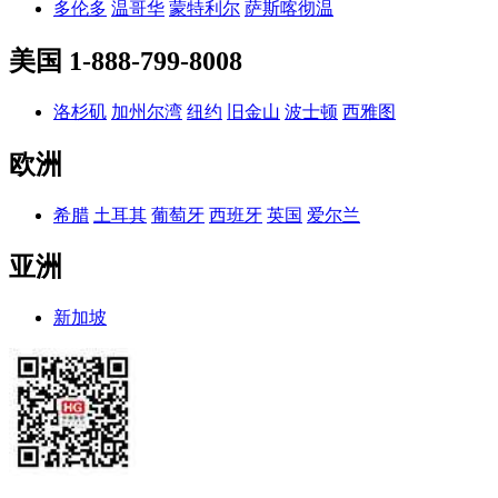
多伦多
温哥华
蒙特利尔
萨斯喀彻温
美国
1-888-799-8008
洛杉矶
加州尔湾
纽约
旧金山
波士顿
西雅图
欧洲
希腊
土耳其
葡萄牙
西班牙
英国
爱尔兰
亚洲
新加坡