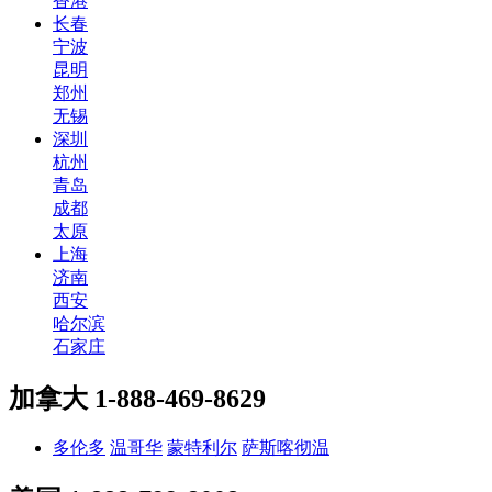
香港
长春
宁波
昆明
郑州
无锡
深圳
杭州
青岛
成都
太原
上海
济南
西安
哈尔滨
石家庄
加拿大
1-888-469-8629
多伦多
温哥华
蒙特利尔
萨斯喀彻温