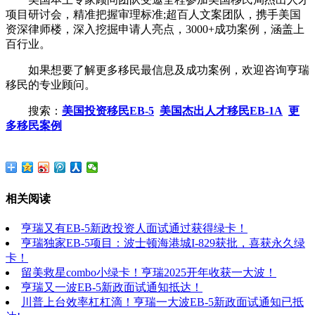
项目研讨会，精准把握审理标准;超百人文案团队，携手美国
资深律师楼，深入挖掘申请人亮点，3000+成功案例，涵盖上
百行业。
如果想要了解更多移民最信息及成功案例，欢迎咨询亨瑞
移民的专业顾问。
搜索：
美国投资移民EB-5
美国杰出人才移民EB-1A
更
多移民案例
相关阅读
亨瑞又有EB-5新政投资人面试通过获得绿卡！
亨瑞独家EB-5项目：波士顿海港城I-829获批，喜获永久绿
卡！
留美救星combo小绿卡！亨瑞2025开年收获一大波！
亨瑞又一波EB-5新政面试通知抵达！
川普上台效率杠杠滴！亨瑞一大波EB-5新政面试通知已抵