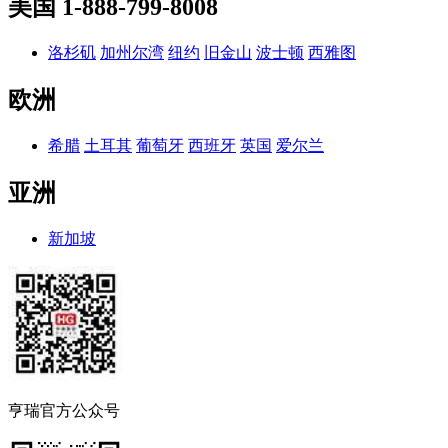
美国
1-888-799-8008
洛杉矶
加州尔湾
纽约
旧金山
波士顿
西雅图
欧洲
希腊
土耳其
葡萄牙
西班牙
英国
爱尔兰
亚洲
新加坡
亨瑞官方公众号