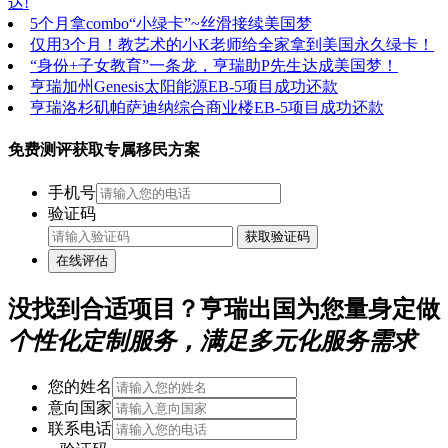
达!
5个月拿combo“小绿卡”~丝滑接续美国梦
仅用3个月！教艺术的小K老师给全家拿到美国永久绿卡！
“身份+子女教育”一条龙，亨瑞助P先生达成美国梦！
亨瑞加州Genesis太阳能源EB-5项目成功还款
亨瑞洛杉矶帕萨迪纳综合商业楼EB-5项目成功还款
免费测评获取专属移民方案
手机号
验证码
获取验证码
在线评估
没找到合适项目？亨瑞出国为您量身定做
个性化定制服务，满足多元化服务需求
您的姓名
意向国家
联系电话