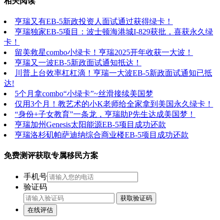
相关阅读
亨瑞又有EB-5新政投资人面试通过获得绿卡！
亨瑞独家EB-5项目：波士顿海港城I-829获批，喜获永久绿
卡！
留美救星combo小绿卡！亨瑞2025开年收获一大波！
亨瑞又一波EB-5新政面试通知抵达！
川普上台效率杠杠滴！亨瑞一大波EB-5新政面试通知已抵
达!
5个月拿combo“小绿卡”~丝滑接续美国梦
仅用3个月！教艺术的小K老师给全家拿到美国永久绿卡！
“身份+子女教育”一条龙，亨瑞助P先生达成美国梦！
亨瑞加州Genesis太阳能源EB-5项目成功还款
亨瑞洛杉矶帕萨迪纳综合商业楼EB-5项目成功还款
免费测评获取专属移民方案
手机号
验证码
获取验证码
在线评估