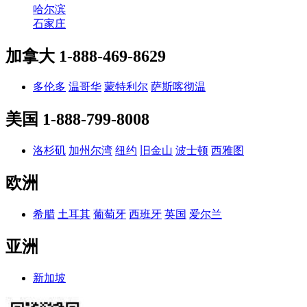
哈尔滨
石家庄
加拿大
1-888-469-8629
多伦多
温哥华
蒙特利尔
萨斯喀彻温
美国
1-888-799-8008
洛杉矶
加州尔湾
纽约
旧金山
波士顿
西雅图
欧洲
希腊
土耳其
葡萄牙
西班牙
英国
爱尔兰
亚洲
新加坡