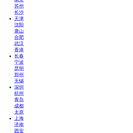
苏州
长沙
天津
沈阳
唐山
合肥
武汉
香港
长春
宁波
昆明
郑州
无锡
深圳
杭州
青岛
成都
太原
上海
济南
西安